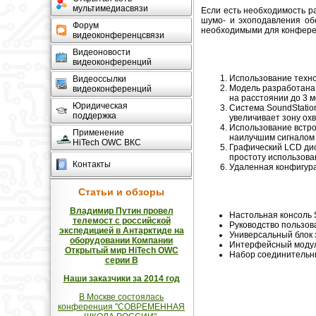
мультимедиасвязи
Если есть необходимость 
шумо- и эхоподавления об
Форум
необходимыми для конферен
видеоконференцсвязи
Видеоновости
видеоконференций
Использование техно
Видеоссылки
Модель разработана 
видеоконференций
на расстоянии до 3 
Юридическая
Система SoundStatio
поддержка
увеличивает зону ох
Использование встро
Применение
наилучшим сигналом
HiTech OWC ВКС
Графический LCD дис
простоту использов
Контакты
Удаленная конфигур
Статьи и обзоры
Владимир Путин провел
Настольная консоль 
телемост с российской
Руководство пользов
экспедицией в Антарктиде на
Универсальный блок
оборудовании Компании
Интерфейсный модул
Открытый мир HiTech OWC
Набор соединительн
серии В
Наши заказчики за 2014 год
В Москве состоялась
конференция "СОВРЕМЕННАЯ