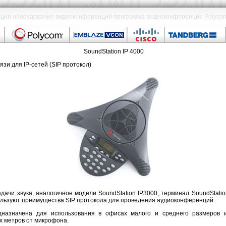
ия оборудование видеоконференций программа видеоконференции Polycom Ci
SoundStation IP 4000
и для IP-сетей (SIP протокол)
дачи звука, аналогичное модели SoundStation IP3000, терминал SoundStati
ользуют преимущества SIP протокола для проведения аудиоконференций.
дназначена для использования в офисах малого и среднего размеров 
х метров от микрофона.