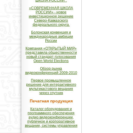
ШКОЛА РОССИИ".
«СОВРЕМЕННАЯ ШКОЛА
РОССИИ» - новое
инвестиционное решение
Северо-Кавказского
федерального округа.
Болонская конвенция и
международные амбиции
России
Компания «ОТКРЫТЫЙ МИР»
представила общественности
новый стандарт голосования
Open World Elections
Обзор рынка
видеоконференций 2009-2010
Первое промышленное
решение для интерактивного
мультикастового вещания
через спутник
Печатная продукция
Каталог оборудования и
программного обеспечения
аудио видеоконференции,
публичное и корпоративное
вещание, системы управления