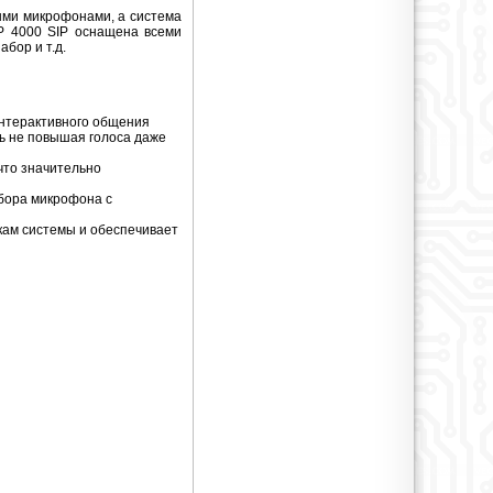
ыми микрофонами, а система
IP 4000 SIP оснащена всеми
бор и т.д.
интерактивного общения
ь не повышая голоса даже
что значительно
ыбора микрофона с
кам системы и обеспечивает