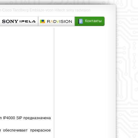
sco Tandberg Emblaze-vcon Hitech sony radvision
Контакты
on IP4000 SIP предназначена
и обеспечивает прекрасное