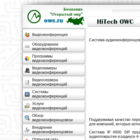
видеоконференц
Видеоконференция
Cистема аудиоконференцсвяз
Оборудование
видеоконференций
Программы
видеоконференций
Видеокамеры
видеоконференций
Видеосервера
видеоконференций
Системы
видеоконференций
Услуги
видеоконференций
Обзор
Поддерживая качество пере
видеоконференцсвязи
для компаний, которые исп
Внедрение
видеоконференцсвязи
Система IP 4000 SIP пре
аудиопокрытие в радиусе 4-
Открытая сеть