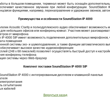
работы в большом помещении, терминал может быть оснащён дополнительн
еспечивит качественное звучание при любой конфигурации. SoundStation 
цсвязи функциями, например, перенаправление и удержание звонков, автона
Преимущества и особенности SoundStation IP 4000
логии Acoustic Clarity и полнодуплексного аудио обеспечивает возможность 
для небольших офисов или конференц-комнат. Участник может разговариват
метров от микрофона
n IP 4000 SIP имеет возможность подключения дополнительных микрофонов, 
вата помещения
енной системы эхо- и шумоподавления, а также функции автоматического в
 обеспечивает высокое качество аудиоконференции
плей (248 x 68 пикселей) позволяет осуществлять быстрый доступ к настрой
ания конференц-телефона
ация системы через Web-браузер
Комплект поставки SoundStation IP 4000 SIP
SoundStation IP 4000 с интегрированным дисплеем и клавишной панелью
ателя
 электропитания
ь сеть/питание
ых кабелей
Вернуться назад