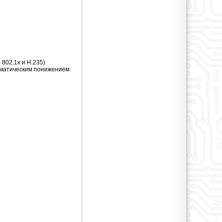
802.1x и H.235)
томатическим понижением