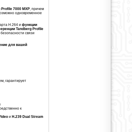
Profile 7000 MXP
, причем
озможно одновременное
арта H.264 и
функции
еренции Tandberg Profile
 безопасности связи
тение для вашей
ем, гарантирует
и
редственно к
ideo
и
H.239 Dual Stream