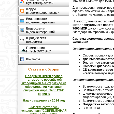
Мбит/с и 4 Мбит/с для ISDN 
мультимедиасвязи
Для проведения живых пре
Форум
сделать это можно как напр
видеоконференцсвязи
отображение материалов пр
Видеоновости
Превосходное качество изо
видеоконференций
интеллектуального восста
Видеоссылки
7000 MXP
служит функция а
видеоконференций
благодаря шифрованию и фу
Юридическая
Система видеоконференцсв
поддержка
компании!
Применение
Особенности исполнения в
HiTech OWC ВКС
Спроектирована для 
Два высококачестве
Контакты
Элегантное законче
Широкий диапазон о
Статьи и обзоры
CD качество стерео
исключительную зву
Владимир Путин провел
телемост с российской
Особенности применения в
экспедицией в Антарктиде на
Возможность подключ
оборудовании Компании
Возможность оптимал
Открытый мир HiTech OWC
Широкие возможности
серии В
видеоконференции, т
Наши заказчики за 2014 год
Возможность единов
Поддержка технолог
В Москве состоялась
Вызов по URI
конференция "СОВРЕМЕННАЯ