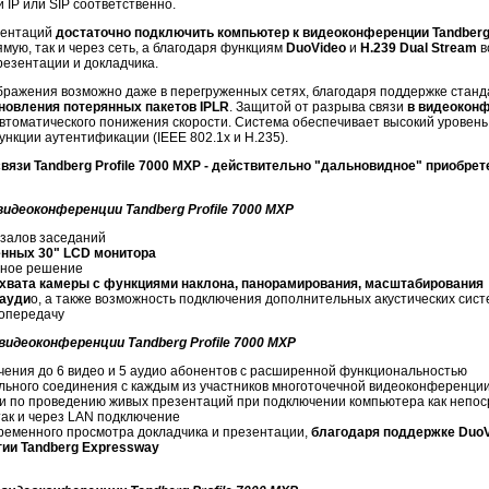
и IP или SIP соответственно.
зентаций
достаточно подключить компьютер к видеоконференции Tandberg 
ямую, так и через сеть, а благодаря функциям
DuoVideo
и
H.239 Dual Stream
в
езентации и докладчика.
бражения возможно даже в перегруженных сетях, благодаря поддержке станд
новления потерянных пакетов IPLR
. Защитой от разрыва связи
в видеоконф
втоматического понижения скорости. Система обеспечивает высокий уровень
нкции аутентификации (IEEE 802.1x и H.235).
язи Tandberg Profile 7000 MXP - действительно "дальновидное" приобре
идеоконференции Tandberg Profile 7000 MXP
залов заседаний
нных 30" LCD монитора
нное решение
хвата камеры с функциями наклона, панорамирования, масштабирования
 ауди
о, а также возможность подключения дополнительных акустических сист
копередачу
идеоконференции Tandberg Profile 7000 MXP
ения до 6 видео и 5 аудио абонентов с расширенной функциональностью
ьного соединения с каждым из участников многоточечной видеоконференци
 по проведению живых презентаций при подключении компьютера как непос
ак и через LAN подключение
ременного просмотра докладчика и презентации,
благодаря поддержке DuoV
ии Tandberg Expressway