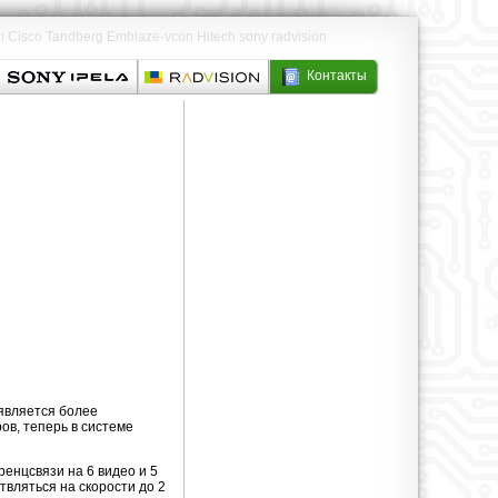
sco Tandberg Emblaze-vcon Hitech sony radvision
Контакты
является более
ов, теперь в системе
енцсвязи на 6 видео и 5
твляться на скорости до 2