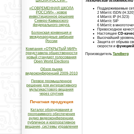
ШКОЛА РОССИИ".
Технические особенности 
«СОВРЕМЕННАЯ ШКОЛА
Поддерживаемые сет
РОССИИ» - новое
2 Мбит/с ISDN (H.320
инвестиционное решение
4 Мбит/с IP (H.323)
Северо-Кавказского
4 Мбит/с SIP
федерального округа.
6 Мбит/с в многоточ
Превосходное качест
Болонская конвенция и
Настоящее
CD-качес
международные амбиции
Высочайший уровень 
России
Защита от обрыва св
скорости и
функцией
Компания «ОТКРЫТЫЙ МИР»
представила общественности
Производитель
Tandberg
новый стандарт голосования
Open World Elections
Обзор рынка
видеоконференций 2009-2010
Первое промышленное
решение для интерактивного
мультикастового вещания
через спутник
Печатная продукция
Каталог оборудования и
программного обеспечения
аудио видеоконференции,
публичное и корпоративное
вещание, системы управления