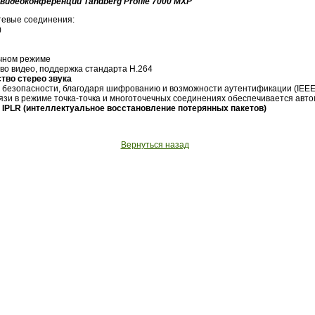
видеоконференции Tandberg Profile 7000 MXP
евые соединения:
)
ечном режиме
во видео, поддержка стандарта H.264
тво стерео звука
безопасности, благодаря шифрованию и возможности аутентификации (IEEE 
язи в режиме точка-точка и многоточечных соединениях обеспечивается ав
 IPLR (интеллектуальное восстановление потерянных пакетов)
Вернуться назад